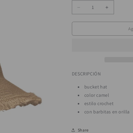
Reducir
Aumentar
cantidad
cantidad
para
para
Villahermosa
Villahermo
A
DESCRIPCIÓN
bucket hat
color camel
estilo crochet
con barbitas en orilla
Share