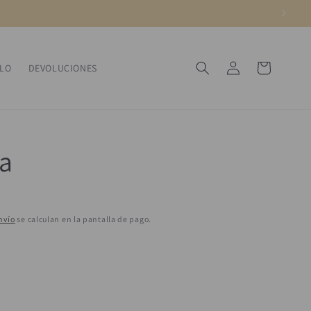
Iniciar
Carrito
ALO
DEVOLUCIONES
sesión
sa
nvío
se calculan en la pantalla de pago.