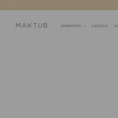
Ir
directamente
al contenido
SOMBREROS
ASESORIA
N
Ir
directamente
a la
información
del producto