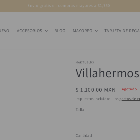
Envio gratis en compras mayores a $1,750
UEVO
ACCESORIOS
BLOG
MAYOREO
TARJETA DE REG
MAKTUB.MX
Villahermo
Precio
$ 1,100.00 MXN
Agotado
habitual
Impuestos incluidos. Los
gastos de e
Talla
Variante
UNI
agotada
o
no
Cantidad
Cantidad
disponible