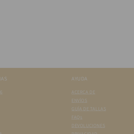
IAS
AYUDA
6
ACERCA DE
ENVÍOS
GUÍA DE TALLAS
FAQs
DEVOLUCIONES
A
PRIVACIDAD