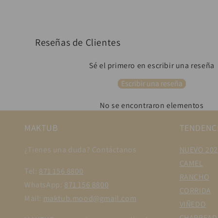
Reseñas de Clientes
Sé el primero en escribir una reseña
Escribir una reseña
No se encontraron elementos
MAKTUB
TENDENC
¿Tienes una duda? Contáctanos
NUEVO 202
CAMEL
Tel:
871 156 8800
RANCHO
WhatsApp:
871 156 8800
CORRIDA
Mail:
maktub.mood@gmail.com
VIÑEDO
CHARREAD