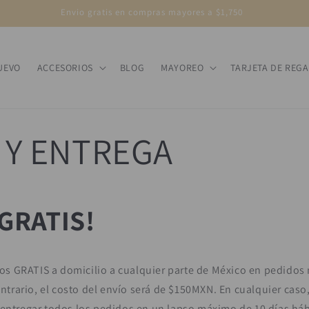
Envio gratis en compras mayores a $1,750
UEVO
ACCESORIOS
BLOG
MAYOREO
TARJETA DE REG
 Y ENTREGA
GRATIS!
os GRATIS a domicilio a cualquier parte de México en pedidos
ntrario, el costo del envío será de $150MXN. En cualquier ca
tregar todos los pedidos en un lapso máximo de 10 días háb