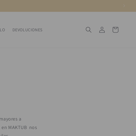
Iniciar
Carrito
ALO
DEVOLUCIONES
sesión
 mayores a
so, en MAKTUB nos
iles.