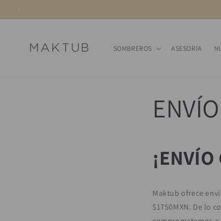
Ir
directamente
al contenido
SOMBREROS
ASESORIA
N
ENVÍO
¡ENVÍO 
Maktub ofrece enví
$1750MXN. De lo co
comprometemos a en