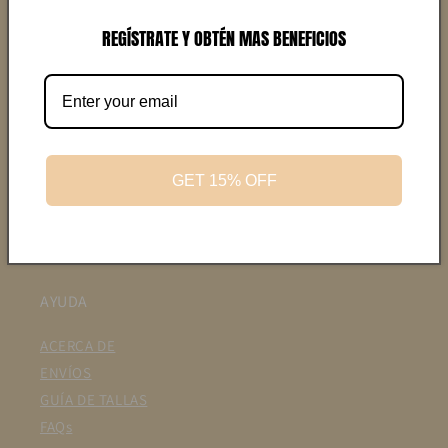
TENDENCIAS
REGÍSTRATE Y OBTÉN MAS BENEFICIOS
NUEVO 2026
CAMEL
RANCHO
CORRIDA
GET 15% OFF
VIÑEDO
CHARREADA
EXPLORER
AYUDA
ACERCA DE
ENVÍOS
GUÍA DE TALLAS
FAQs