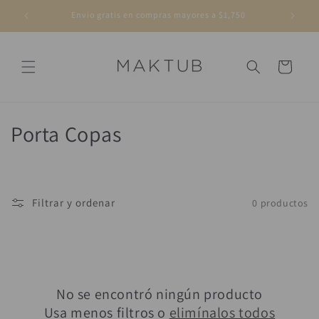
Ir
directamente
Envio gratis en compras mayores a $1,750
al contenido
Carrito
C
Porta Copas
o
l
Filtrar y ordenar
0 productos
e
c
c
No se encontró ningún producto
i
Usa menos filtros o
elimínalos todos