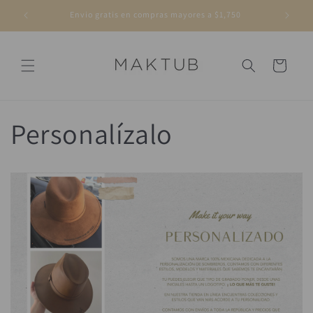
Ir
directamente
Envio gratis en compras mayores a $1,750
al contenido
Carrito
Personalízalo