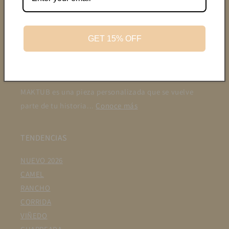
¿Tienes una duda? Contáctanos
GET 15% OFF
Tel:
871 156 8800
WhatsApp:
871 156 8800
Mail:
maktub.mood@gmail.com
MAKTUB es una pieza personalizada que se vuelve
parte de tu historia...
Conoce más
TENDENCIAS
NUEVO 2026
CAMEL
RANCHO
CORRIDA
VIÑEDO