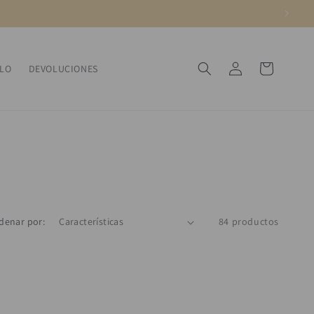
Iniciar
Carrito
ALO
DEVOLUCIONES
sesión
denar por:
84 productos