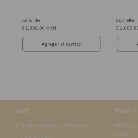
Santander
Seychelles
Precio
$ 1,000.00 MXN
Precio
$ 1,000.
habitual
habitual
Agregar al carrito
MAKTUB
TENDENC
¿Tienes una duda? Contáctanos
NUEVO 202
CAMEL