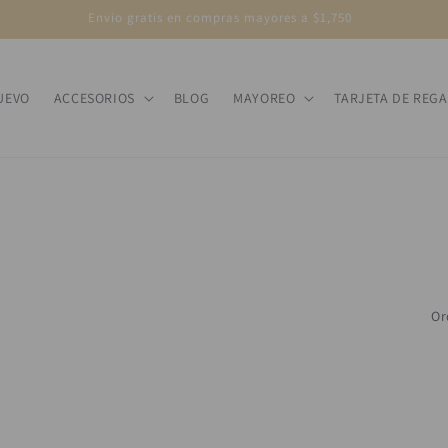
Envio gratis en compras mayores a $1,750
UEVO
ACCESORIOS
BLOG
MAYOREO
TARJETA DE REG
Or