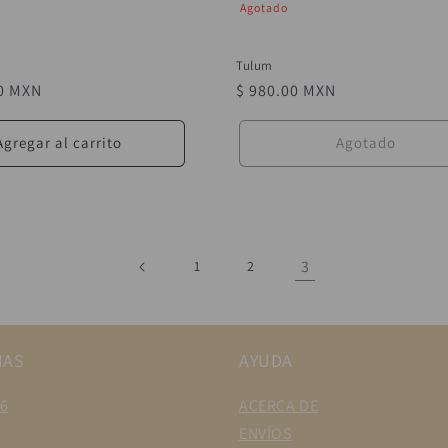
Agotado
Tulum
00 MXN
Precio
$ 980.00 MXN
habitual
Agregar al carrito
Agotado
3
1
2
IAS
AYUDA
6
ACERCA DE
ENVÍOS