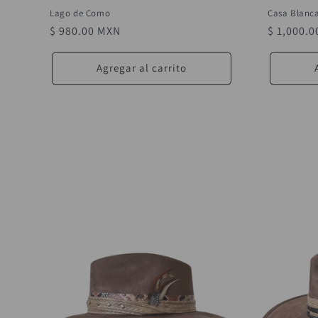
Lago de Como
Casa Blanc
Precio
$ 980.00 MXN
Precio
$ 1,000.
habitual
habitual
Agregar al carrito