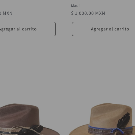
a
Maui
00 MXN
Precio
$ 1,000.00 MXN
habitual
Agregar al carrito
Agregar al carrito