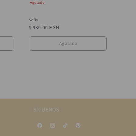
Agotado
Sofia
Precio
$ 980.00 MXN
habitual
Agotado
SÍGUENOS
Facebook
Instagram
TikTok
Pinterest