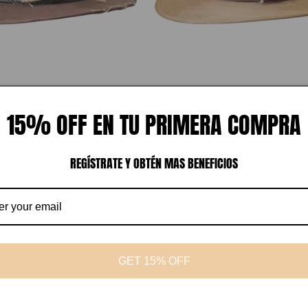
15% OFF EN TU PRIMERA COMPRA
REGÍSTRATE Y OBTÉN MAS BENEFICIOS
Reykjavik
 MXN
Precio
$ 1,000.00 MXN
habitual
Agregar al carrito
Agregar al carrito
GET 15% OFF