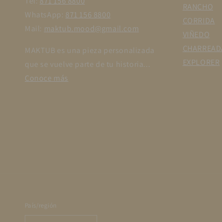
Tel:
871 156 8800
RANCHO
WhatsApp:
871 156 8800
CORRIDA
Mail:
maktub.mood@gmail.com
VIÑEDO
CHARREAD
MAKTUB es una pieza personalizada
EXPLORER
que se vuelve parte de tu historia...
Conoce más
País/región