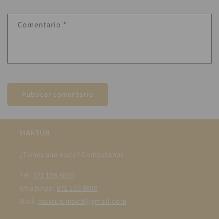
Comentario
*
MAKTUB
¿Tienes una duda? Contáctanos
Tel:
871 156 8800
WhatsApp:
871 156 8800
Mail:
maktub.mood@gmail.com