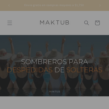
Ir
directamente
Envio gratis en compras mayores a $1,750
al contenido
Carrito