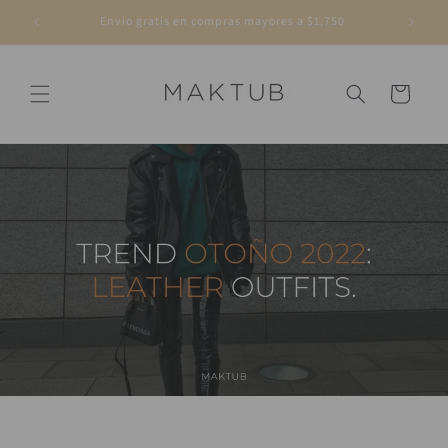
Ir
directamente
Envio gratis en compras mayores a $1,750
al contenido
Carrito